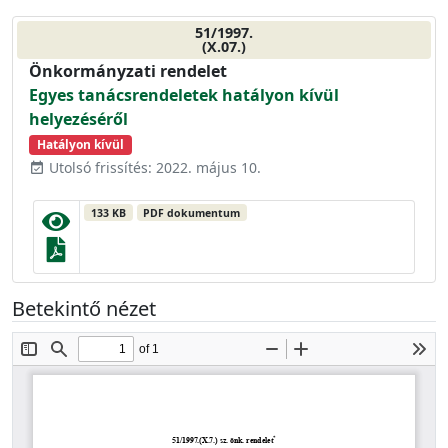
51/1997.
(X.07.)
Önkormányzati rendelet
Egyes tanácsrendeletek hatályon kívül
helyezéséről
Hatályon kívül
Utolsó frissítés: 2022. május 10.
event_available
133 KB
PDF dokumentum
Betekintő nézet