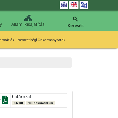


y
Állami kisajátítás
Keresés
formációk
Nemzetiségi Önkormányzatok
határozat
332 KB
PDF dokumentum