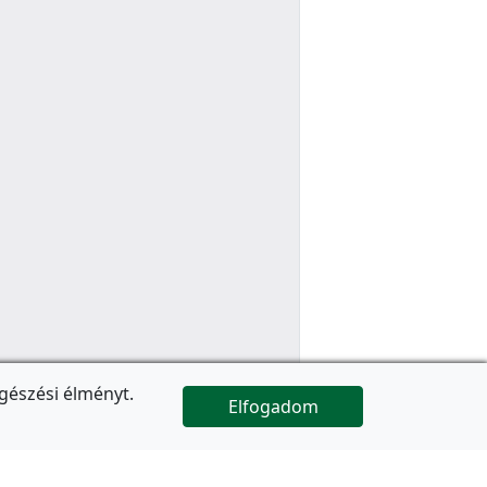
gészési élményt.
Elfogadom

Az oldal folytatódik