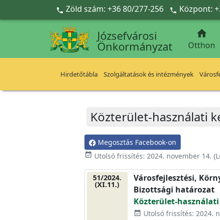
Ugrás a fő tartalomra
Zöld szám: +36 80/277-256
Központ: +



Józsefvárosi
Önkormányzat
Otthon
Hirdetőtábla
Szolgáltatások és intézmények
Városfe
Közterület-használati ké
Megosztás Facebook-on
event_available
Utolsó frissítés:
2024. november 14.
(L
Városfejlesztési, Kör
51/2024.
(XI.11.)
Bizottsági határozat
Közterület-használati 
Utolsó frissítés: 2024.
event_available