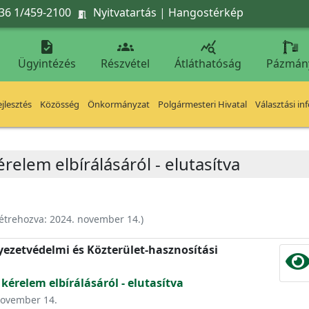
36 1/459-2100
Nyitvatartás
|
Hangostérkép




Ügyintézés
Részvétel
Átláthatóság
Pázmán
jlesztés
Közösség
Önkormányzat
Polgármesteri Hivatal
Választási in
relem elbírálásáról - elutasítva
étrehozva:
2024. november 14.
)
nyezetvédelmi és Közterület-hasznosítási
kérelem elbírálásáról - elutasítva
 november 14.