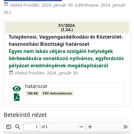
event_available
Utolsó frissítés:
2024. január 30.
(Létrehozva:
2024. január
30.
)
51/2024.
(I.24.)
Tulajdonosi, Vagyongazdálkodási és Közterület-
hasznosítási Bizottsági határozat
Egyes nem lakás céljára szolgáló helyiségek
bérbeadására vonatkozó nyilvános, egyfordulós
pályázat eredményének megállapításáról
Utolsó frissítés: 2024. január 30.
event_available
határozat
160 KB
PDF dokumentum
Betekintő nézet