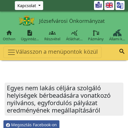
Ugrás a fő tartalomra

Kapcsolat
Józsefvárosi Önkormányzat




Otthon
Ügyintéz…
Részvétel
Átláthat…
Pázmány
Állami k…
Válasszon a menüpontok közül

Egyes nem lakás céljára szolgáló
helyiségek bérbeadására vonatkozó
nyilvános, egyfordulós pályázat
eredményének megállapításáról
Megosztás Facebook-on