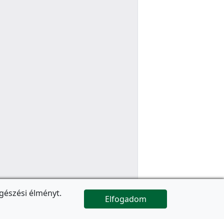
gészési élményt.
Elfogadom

Az oldal folytatódik