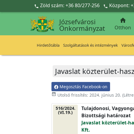
Ugrás a fő tartalomra
Zöld szám: +36 80/277-256
Központ: +



Józsefvárosi
Önkormányzat
Otthon
Hirdetőtábla
Szolgáltatások és intézmények
Városfe
Javaslat közterület-has
Megosztás Facebook-on
event_available
Utolsó frissítés:
2024. június 20.
(Létr
Tulajdonosi, Vagyonga
516/2024.
(VI.19.)
Bizottsági határozat
Javaslat közterület-h
Kft.