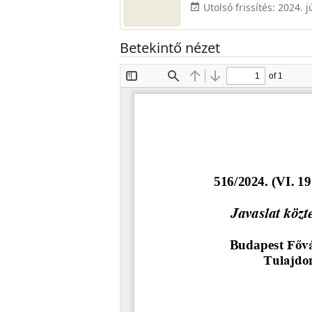
Utolsó frissítés: 2024. j
event_available
Betekintő nézet