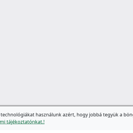
 technológiákat használunk azért, hogy jobbá tegyük a bön
mi tájékoztatónkat.!