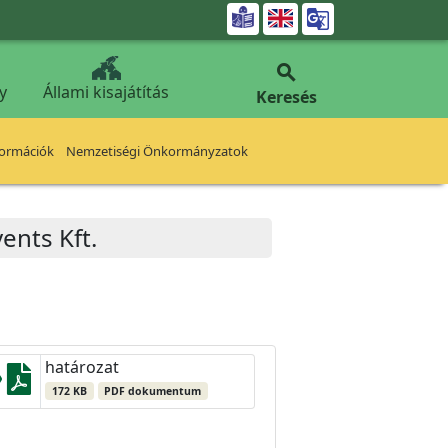


y
Állami kisajátítás
Keresés
formációk
Nemzetiségi Önkormányzatok
ents Kft.
határozat
172 KB
PDF dokumentum