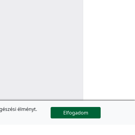
gészési élményt.
Elfogadom

Az oldal folytatódik