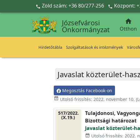
Ugrás a fő tartalomra
Zöld szám: +36 80/277-256
Központ: +



Józsefvárosi
Önkormányzat
Otthon
Hirdetőtábla
Szolgáltatások és intézmények
Városfe
Javaslat közterület-has
Megosztás Facebook-on
event_available
Utolsó frissítés:
2022. november 10.
(L
Tulajdonosi, Vagyonga
517/2022.
(X.19.)
Bizottsági határozat
Javaslat közterület-h
Utolsó frissítés: 2022.
event_available