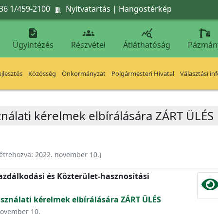
36 1/459-2100
Nyitvatartás
|
Hangostérkép




Ügyintézés
Részvétel
Átláthatóság
Pázmán
jlesztés
Közösség
Önkormányzat
Polgármesteri Hivatal
Választási in
ználati kérelmek elbírálására ZÁRT ÜLÉS
étrehozva:
2022. november 10.
)
zdálkodási és Közterület-hasznosítási
asználati kérelmek elbírálására ZÁRT ÜLÉS
 november 10.