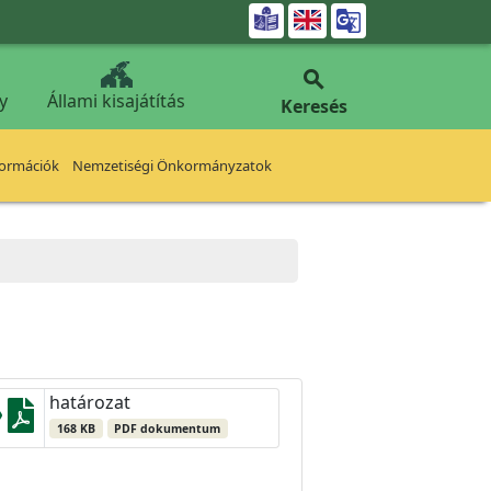


y
Állami kisajátítás
Keresés
formációk
Nemzetiségi Önkormányzatok
határozat
168 KB
PDF dokumentum