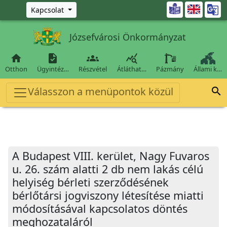
Ugrás a fő tartalomra

Kapcsolat
Józsefvárosi Önkormányzat




Otthon
Ügyintéz…
Részvétel
Átláthat…
Pázmány
Állami k…
Válasszon a menüpontok közül

A Budapest VIII. kerület, Nagy Fuvaros
u. 26. szám alatti 2 db nem lakás célú
helyiség bérleti szerződésének
bérlőtársi jogviszony létesítése miatti
módosításával kapcsolatos döntés
meghozataláról