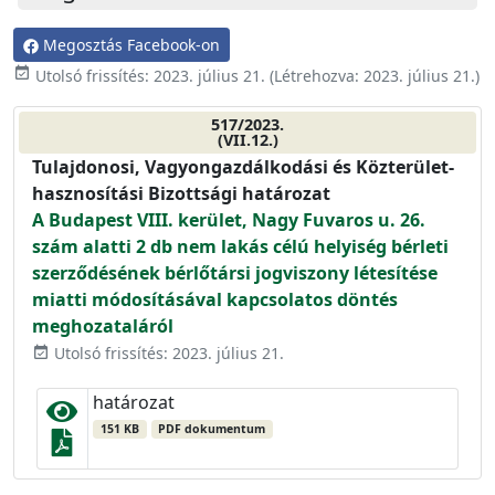
Megosztás Facebook-on
event_available
Utolsó frissítés:
2023. július 21.
(Létrehozva:
2023. július 21.
)
517/2023.
(VII.12.)
Tulajdonosi, Vagyongazdálkodási és Közterület-
hasznosítási Bizottsági határozat
A Budapest VIII. kerület, Nagy Fuvaros u. 26.
szám alatti 2 db nem lakás célú helyiség bérleti
szerződésének bérlőtársi jogviszony létesítése
miatti módosításával kapcsolatos döntés
meghozataláról
Utolsó frissítés: 2023. július 21.
event_available
határozat
151 KB
PDF dokumentum