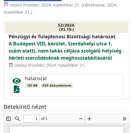
event_available
Utolsó frissítés:
2024. november 21.
(Létrehozva:
2024.
november 21.
)
52/2024.
(XI.19.)
Pénzügyi és Tulajdonosi Bizottsági határozat
A Budapest VIII. kerület, Szerdahelyi utca 1.
szám alatti, nem lakás céljára szolgáló helyiség
bérleti szerződésének meghosszabbításáról
Utolsó frissítés: 2024. november 21.
event_available
határozat
107 KB
PDF dokumentum
Betekintő nézet