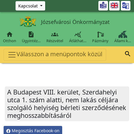
Ugrás a fő tartalomra

Kapcsolat
Józsefvárosi Önkormányzat




Otthon
Ügyintéz…
Részvétel
Átláthat…
Pázmány
Állami k…
Válasszon a menüpontok közül

A Budapest VIII. kerület, Szerdahelyi
utca 1. szám alatti, nem lakás céljára
szolgáló helyiség bérleti szerződésének
meghosszabbításáról
Megosztás Facebook-on