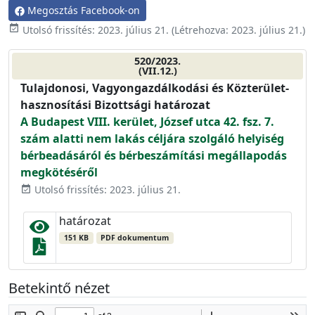
Megosztás Facebook-on
event_available
Utolsó frissítés:
2023. július 21.
(Létrehozva:
2023. július 21.
)
520/2023.
(VII.12.)
Tulajdonosi, Vagyongazdálkodási és Közterület-
hasznosítási Bizottsági határozat
A Budapest VIII. kerület, József utca 42. fsz. 7.
szám alatti nem lakás céljára szolgáló helyiség
bérbeadásáról és bérbeszámítási megállapodás
megkötéséről
Utolsó frissítés: 2023. július 21.
event_available
határozat
151 KB
PDF dokumentum
Betekintő nézet