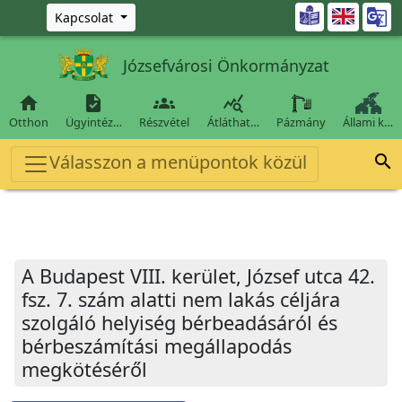
Ugrás a fő tartalomra

Kapcsolat
Józsefvárosi Önkormányzat




Otthon
Ügyintéz…
Részvétel
Átláthat…
Pázmány
Állami k…
Válasszon a menüpontok közül

A Budapest VIII. kerület, József utca 42.
fsz. 7. szám alatti nem lakás céljára
szolgáló helyiség bérbeadásáról és
bérbeszámítási megállapodás
megkötéséről