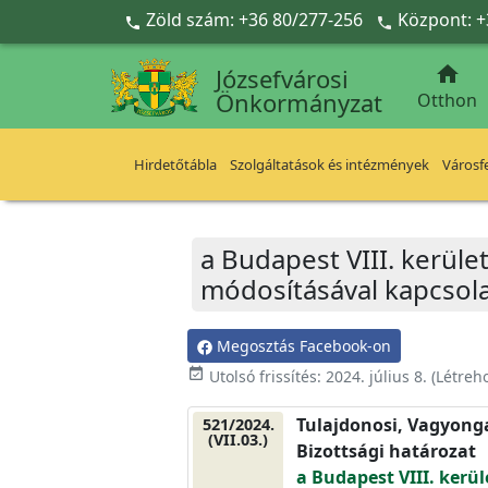
Ugrás a fő tartalomra
Zöld szám: +36 80/277-256
Központ: +



Józsefvárosi
Önkormányzat
Otthon
Hirdetőtábla
Szolgáltatások és intézmények
Városfe
a Budapest VIII. kerüle
módosításával kapcsol
Megosztás Facebook-on
event_available
Utolsó frissítés:
2024. július 8.
(Létreh
Tulajdonosi, Vagyonga
521/2024.
(VII.03.)
Bizottsági határozat
a Budapest VIII. kerü