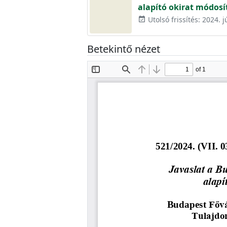
alapító okirat módos
Utolsó frissítés: 2024. j
event_available
Betekintő nézet