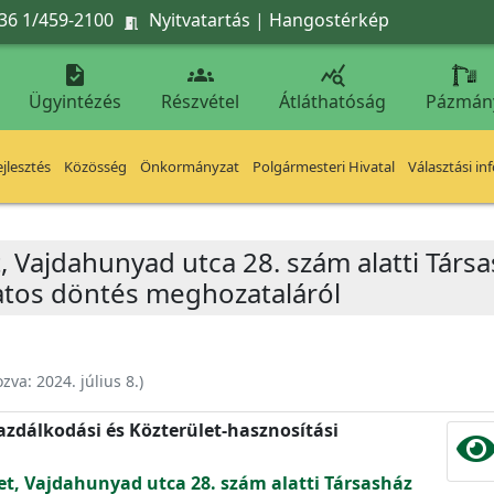
36 1/459-2100
Nyitvatartás
|
Hangostérkép




Ügyintézés
Részvétel
Átláthatóság
Pázmán
jlesztés
Közösség
Önkormányzat
Polgármesteri Hivatal
Választási in
t, Vajdahunyad utca 28. szám alatti Társa
atos döntés meghozataláról
ozva:
2024. július 8.
)
zdálkodási és Közterület-hasznosítási
let, Vajdahunyad utca 28. szám alatti Társasház