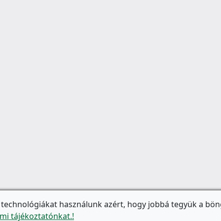
 technológiákat használunk azért, hogy jobbá tegyük a bön
mi tájékoztatónkat.!