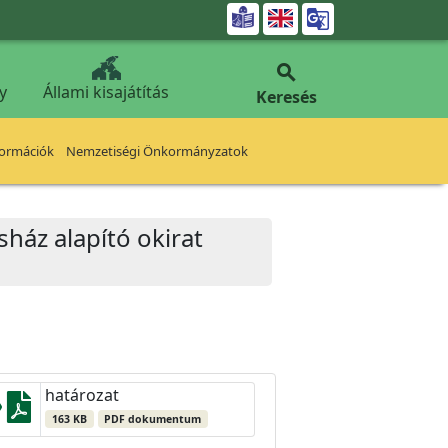


y
Állami kisajátítás
Keresés
formációk
Nemzetiségi Önkormányzatok
sház alapító okirat
határozat
163 KB
PDF dokumentum