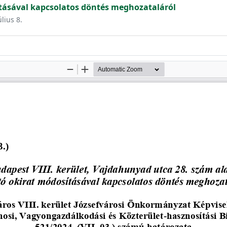
ításával kapcsolatos döntés meghozataláról
úlius 8.