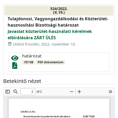
524/2022.
(X.19.)
Tulajdonosi, Vagyongazdálkodási és Közterület-
hasznosítási Bizottsági határozat
Javaslat közterület-használati kérelmek
elbírálására ZÁRT ÜLÉS
Utolsó frissítés: 2022. november 10.
event_available
határozat
157 KB
PDF dokumentum
Betekintő nézet