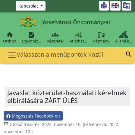
Ugrás a fő tartalomra

Kapcsolat
Józsefvárosi Önkormányzat




Otthon
Ügyintéz…
Részvétel
Átláthat…
Pázmány
Állami k…
Válasszon a menüpontok közül

Javaslat közterület-használati kérelmek
elbírálására ZÁRT ÜLÉS
Megosztás Facebook-on
event_available
Utolsó frissítés:
2022. november 10.
(Létrehozva:
2022.
november 10.
)