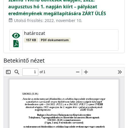
augusztus hó 1. napján kiírt – pályázat
eredményének megállapítására ZÁRT ÜLÉS
Utolsó frissítés: 2022. november 10.
event_available
határozat
157 KB
PDF dokumentum
Betekintő nézet