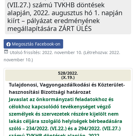
(VII.27.) számú TVKHB döntések
alapján, 2022. augusztus hó 1. napján
kiírt – pályázat eredményének
megállapítására ZÁRT ÜLÉS
Megosztás Facebook-on
event_available
Utolsó frissítés:
2022. november 10.
(Létrehozva:
2022.
november 10.
)
528/2022.
(X.19.)
Tulajdonosi, Vagyongazdálkodási és Közterület-
hasznosítási Bizottsági határozat
Javaslat az önkormányzati feladatokhoz és
célokhoz kapcsolódó tevékenységet végző
személyek és szervezetek részére kijelölt nem
lakás céljára szolgáló helyiségek bérbeadására
szóló – 234/2022. (VI.22.) és a 294/2022. (VII.27.)
számú TVKHB döntések alapján, 2022.