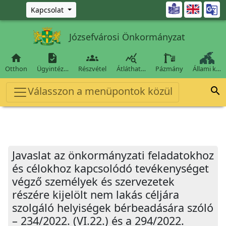
Ugrás a fő tartalomra

Kapcsolat
Józsefvárosi Önkormányzat




Otthon
Ügyintéz…
Részvétel
Átláthat…
Pázmány
Állami k…
Válasszon a menüpontok közül

Javaslat az önkormányzati feladatokhoz
és célokhoz kapcsolódó tevékenységet
végző személyek és szervezetek
részére kijelölt nem lakás céljára
szolgáló helyiségek bérbeadására szóló
– 234/2022. (VI.22.) és a 294/2022.