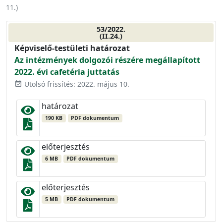
11.
)
53/2022.
(II.24.)
Képviselő-testületi határozat
Az intézmények dolgozói részére megállapított
2022. évi cafetéria juttatás
Utolsó frissítés: 2022. május 10.
event_available
határozat
190 KB
PDF dokumentum
előterjesztés
6 MB
PDF dokumentum
előterjesztés
5 MB
PDF dokumentum