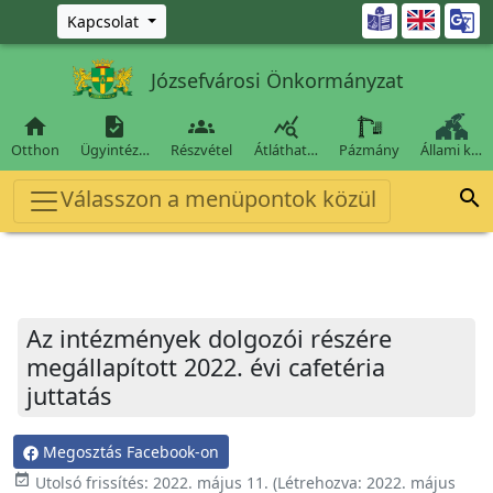
Ugrás a fő tartalomra

Kapcsolat
Józsefvárosi Önkormányzat




Otthon
Ügyintéz…
Részvétel
Átláthat…
Pázmány
Állami k…
Válasszon a menüpontok közül

Az intézmények dolgozói részére
megállapított 2022. évi cafetéria
juttatás
Megosztás Facebook-on
event_available
Utolsó frissítés:
2022. május 11.
(Létrehozva:
2022. május