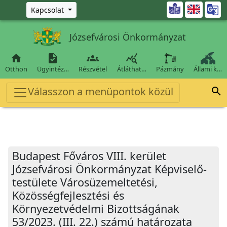
Ugrás a fő tartalomra

Kapcsolat
Józsefvárosi Önkormányzat




Otthon
Ügyintéz…
Részvétel
Átláthat…
Pázmány
Állami k…
Válasszon a menüpontok közül

Budapest Főváros VIII. kerület
Józsefvárosi Önkormányzat Képviselő-
testülete Városüzemeltetési,
Közösségfejlesztési és
Környezetvédelmi Bizottságának
53/2023. (III. 22.) számú határozata