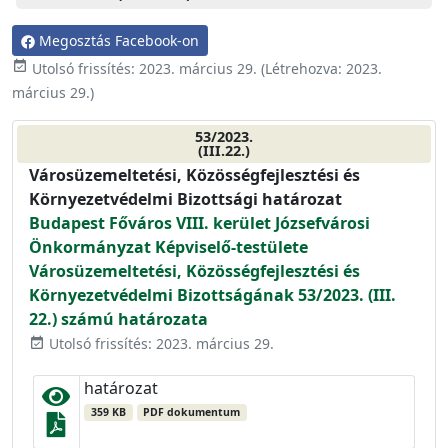
Megosztás Facebook-on
event_available
Utolsó frissítés:
2023. március 29.
(Létrehozva:
2023.
március 29.
)
53/2023.
(III.22.)
Városüzemeltetési, Közösségfejlesztési és
Környezetvédelmi Bizottsági határozat
Budapest Főváros VIII. kerület Józsefvárosi
Önkormányzat Képviselő-testülete
Városüzemeltetési, Közösségfejlesztési és
Környezetvédelmi Bizottságának 53/2023. (III.
22.) számú határozata
Utolsó frissítés: 2023. március 29.
event_available
határozat
359 KB
PDF dokumentum