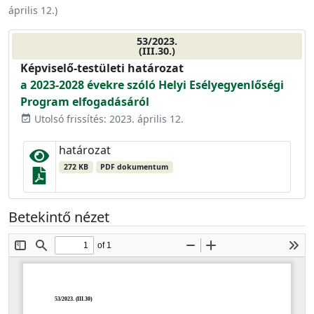
április 12.
)
53/2023.
(III.30.)
Képviselő-testületi határozat
a 2023-2028 évekre szóló Helyi Esélyegyenlőségi
Program elfogadásáról
Utolsó frissítés: 2023. április 12.
event_available
határozat
272 KB
PDF dokumentum
Betekintő nézet