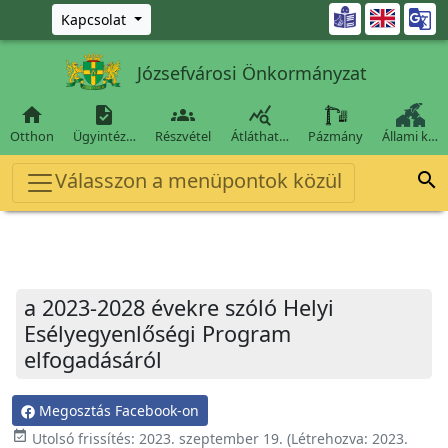
Ugrás a fő tartalomra

Kapcsolat
Józsefvárosi Önkormányzat




Otthon
Ügyintéz…
Részvétel
Átláthat…
Pázmány
Állami k…
Válasszon a menüpontok közül

a 2023-2028 évekre szóló Helyi
Esélyegyenlőségi Program
elfogadásáról
Megosztás Facebook-on
event_available
Utolsó frissítés:
2023. szeptember 19.
(Létrehozva:
2023.