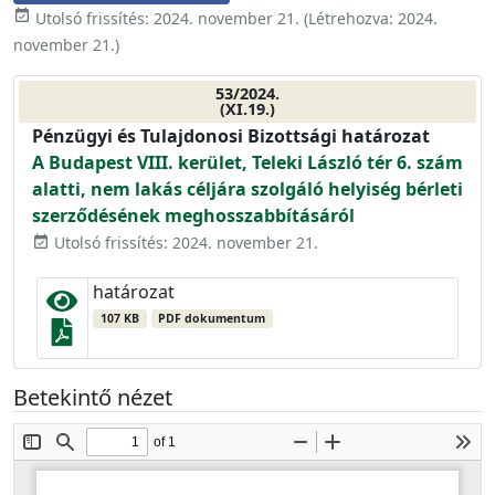
event_available
Utolsó frissítés:
2024. november 21.
(Létrehozva:
2024.
november 21.
)
53/2024.
(XI.19.)
Pénzügyi és Tulajdonosi Bizottsági határozat
A Budapest VIII. kerület, Teleki László tér 6. szám
alatti, nem lakás céljára szolgáló helyiség bérleti
szerződésének meghosszabbításáról
Utolsó frissítés: 2024. november 21.
event_available
határozat
107 KB
PDF dokumentum
Betekintő nézet