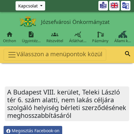
Ugrás a fő tartalomra

Kapcsolat
Józsefvárosi Önkormányzat




Otthon
Ügyintéz…
Részvétel
Átláthat…
Pázmány
Állami k…
Válasszon a menüpontok közül

A Budapest VIII. kerület, Teleki László
tér 6. szám alatti, nem lakás céljára
szolgáló helyiség bérleti szerződésének
meghosszabbításáról
Megosztás Facebook-on