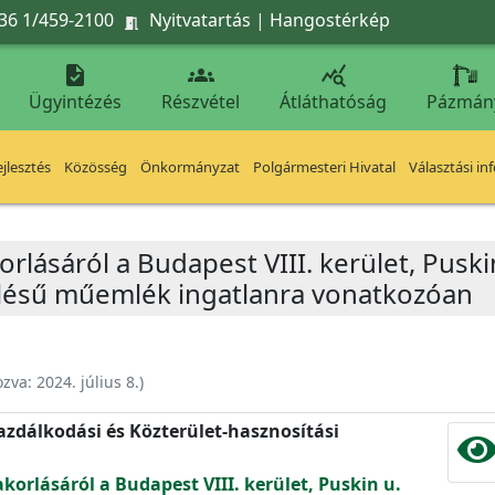
36 1/459-2100
Nyitvatartás
|
Hangostérkép




Ügyintézés
Részvétel
Átláthatóság
Pázmán
jlesztés
Közösség
Önkormányzat
Polgármesteri Hivatal
Választási in
korlásáról a Budapest VIII. kerület, Pus
ölésű műemlék ingatlanra vonatkozóan
ozva:
2024. július 8.
)
zdálkodási és Közterület-hasznosítási
akorlásáról a Budapest VIII. kerület, Puskin u.