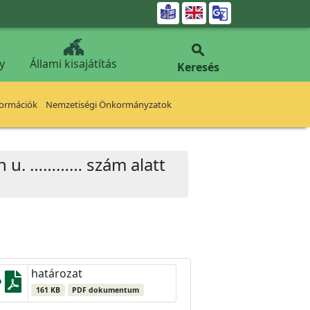


y
Állami kisajátítás
Keresés
formációk
Nemzetiségi Önkormányzatok
kin u. ………… szám alatt
határozat
161 KB
PDF dokumentum