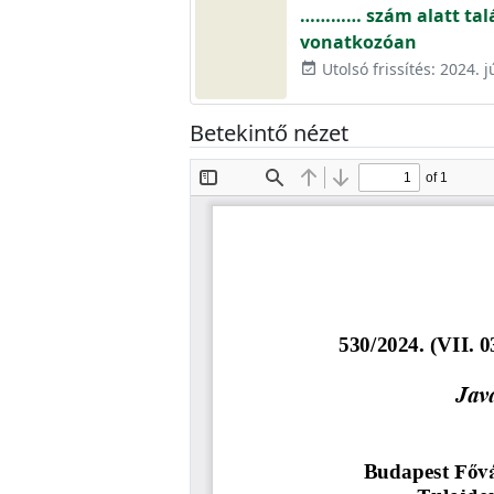
………… szám alatt talá
vonatkozóan
Utolsó frissítés: 2024. j
event_available
Betekintő nézet