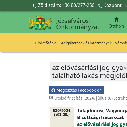
Ugrás a fő tartalomra
Zöld szám: +36 80/277-256
Központ: +



Józsefvárosi
Önkormányzat
Otthon
Hirdetőtábla
Szolgáltatások és intézmények
Városfe
az elővásárlási jog gya
található lakás megjel
Megosztás Facebook-on
event_available
Utolsó frissítés:
2024. július 8.
(Létreh
Tulajdonosi, Vagyonga
530/2024.
(VII.03.)
Bizottsági határozat
az elővásárlási jog gy