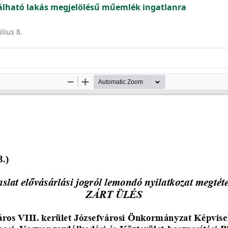
lható lakás megjelölésű műemlék ingatlanra
úlius 8.