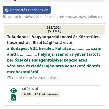
Megosztás Facebook-on
event_available
Utolsó frissítés:
2024. július 8.
(Létrehozva:
2024. július 8.
)
533/2024.
(VII.03.)
Tulajdonosi, Vagyongazdálkodási és Közterület-
hasznosítási Bizottsági határozat
a Budapest VIII. kerület, Pál utca ……………. szám
alatti, …………… helyrajzi számon nyilvántartott
bérlős lakás elidegenítésével kapcsolatos
vételárra és eladási ajánlatra vonatkozó döntés
meghozataláról
Utolsó frissítés: 2024. július 8.
event_available
határozat
144 KB
PDF dokumentum