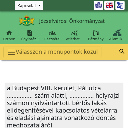
Ugrás a fő tartalomra

Kapcsolat
Józsefvárosi Önkormányzat




Otthon
Ügyintéz…
Részvétel
Átláthat…
Pázmány
Állami k…
Válasszon a menüpontok közül

a Budapest VIII. kerület, Pál utca
……………. szám alatti, …………… helyrajzi
számon nyilvántartott bérlős lakás
elidegenítésével kapcsolatos vételárra
és eladási ajánlatra vonatkozó döntés
meghozataláról