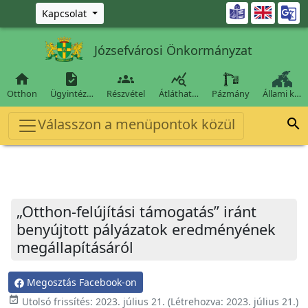
Ugrás a fő tartalomra

Kapcsolat
Józsefvárosi Önkormányzat




Otthon
Ügyintéz…
Részvétel
Átláthat…
Pázmány
Állami k…
Válasszon a menüpontok közül

„Otthon-felújítási támogatás” iránt
benyújtott pályázatok eredményének
megállapításáról
Megosztás Facebook-on
event_available
Utolsó frissítés:
2023. július 21.
(Létrehozva:
2023. július 21.
)