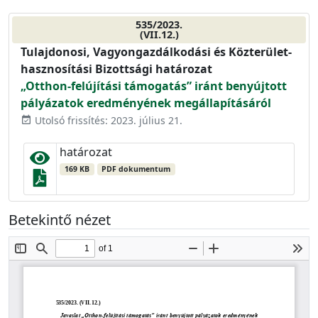
535/2023.
(VII.12.)
Tulajdonosi, Vagyongazdálkodási és Közterület-
hasznosítási Bizottsági határozat
„Otthon-felújítási támogatás” iránt benyújtott
pályázatok eredményének megállapításáról
Utolsó frissítés: 2023. július 21.
event_available
határozat
169 KB
PDF dokumentum
Betekintő nézet