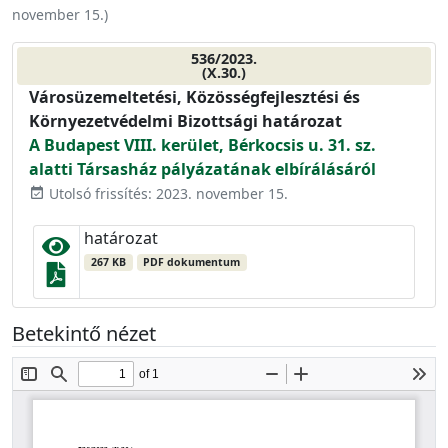
november 15.
)
536/2023.
(X.30.)
Városüzemeltetési, Közösségfejlesztési és
Környezetvédelmi Bizottsági határozat
A Budapest VIII. kerület, Bérkocsis u. 31. sz.
alatti Társasház pályázatának elbírálásáról
Utolsó frissítés: 2023. november 15.
event_available
határozat
267 KB
PDF dokumentum
Betekintő nézet