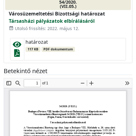
54/2020.
(VII.05.)
Városüzemeltetési Bizottsági határozat
Társasházi pályázatok elbírálásáról
Utolsó frissítés: 2022. május 12.
event_available
határozat
117 KB
PDF dokumentum
Betekintő nézet