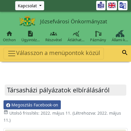
Ugrás a fő tartalomra

Kapcsolat
Józsefvárosi Önkormányzat




Otthon
Ügyintéz…
Részvétel
Átláthat…
Pázmány
Állami k…
Válasszon a menüpontok közül

Társasházi pályázatok elbírálásáról
Megosztás Facebook-on
event_available
Utolsó frissítés:
2022. május 11.
(Létrehozva:
2022. május
11.
)