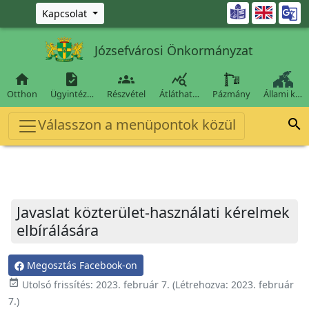
Ugrás a fő tartalomra

Kapcsolat
Józsefvárosi Önkormányzat




Otthon
Ügyintéz…
Részvétel
Átláthat…
Pázmány
Állami k…
Válasszon a menüpontok közül

Javaslat közterület-használati kérelmek
elbírálására
Megosztás Facebook-on
event_available
Utolsó frissítés:
2023. február 7.
(Létrehozva:
2023. február
7.
)