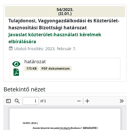
54/2023.
(II.01.)
Tulajdonosi, Vagyongazdálkodási és Közterület-
hasznosítási Bizottsági határozat
Javaslat közterület-használati kérelmek
elbírálására
Utolsó frissítés: 2023. február 7.
event_available
határozat
173 KB
PDF dokumentum
Betekintő nézet