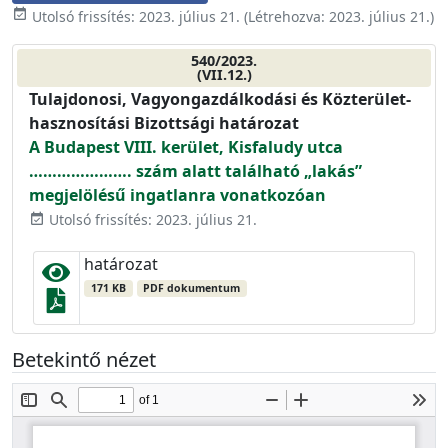
event_available
Utolsó frissítés:
2023. július 21.
(Létrehozva:
2023. július 21.
)
540/2023.
(VII.12.)
Tulajdonosi, Vagyongazdálkodási és Közterület-
hasznosítási Bizottsági határozat
A Budapest VIII. kerület, Kisfaludy utca
…………………. szám alatt található „lakás”
megjelölésű ingatlanra vonatkozóan
Utolsó frissítés: 2023. július 21.
event_available
határozat
171 KB
PDF dokumentum
Betekintő nézet