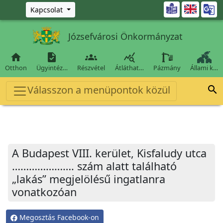
Ugrás a fő tartalomra

Kapcsolat
Józsefvárosi Önkormányzat




Otthon
Ügyintéz…
Részvétel
Átláthat…
Pázmány
Állami k…
Válasszon a menüpontok közül

A Budapest VIII. kerület, Kisfaludy utca
…………………. szám alatt található
„lakás” megjelölésű ingatlanra
vonatkozóan
Megosztás Facebook-on