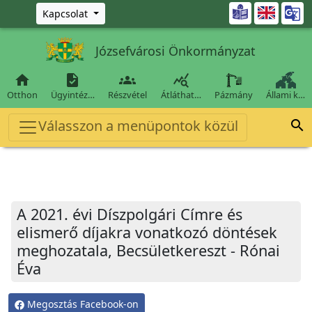
Ugrás a fő tartalomra

Kapcsolat
Józsefvárosi Önkormányzat




Otthon
Ügyintéz…
Részvétel
Átláthat…
Pázmány
Állami k…
Válasszon a menüpontok közül

A 2021. évi Díszpolgári Címre és
elismerő díjakra vonatkozó döntések
meghozatala, Becsületkereszt - Rónai
Éva
Megosztás Facebook-on