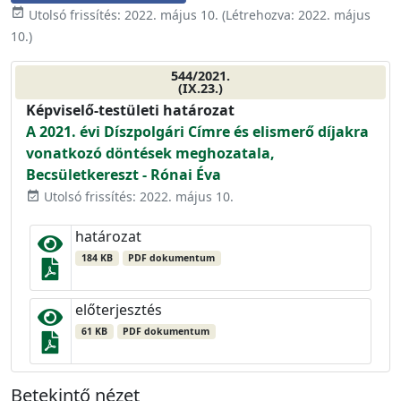
event_available
Utolsó frissítés:
2022. május 10.
(Létrehozva:
2022. május
10.
)
544/2021.
(IX.23.)
Képviselő-testületi határozat
A 2021. évi Díszpolgári Címre és elismerő díjakra
vonatkozó döntések meghozatala,
Becsületkereszt - Rónai Éva
Utolsó frissítés: 2022. május 10.
event_available
határozat
184 KB
PDF dokumentum
előterjesztés
61 KB
PDF dokumentum
Betekintő nézet