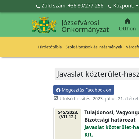
Ugrás a fő tartalomra
Zöld szám: +36 80/277-256
Központ: +



Józsefvárosi
Önkormányzat
Otthon
Hirdetőtábla
Szolgáltatások és intézmények
Városfe
Javaslat közterület-hasz
Megosztás Facebook-on
event_available
Utolsó frissítés:
2023. július 21.
(Létre
Tulajdonosi, Vagyonga
545/2023.
(VII.12.)
Bizottsági határozat
Javaslat közterület-ha
Kft.