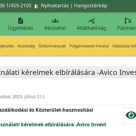
36 1/459-2100
Nyitvatartás
|
Hangostérkép




Ügyintézés
Részvétel
Átláthatóság
Pázmán
jlesztés
Közösség
Önkormányzat
Polgármesteri Hivatal
Választási in
nálati kérelmek elbírálására -Avico Inves
hozva:
2023. július 21.
)
zdálkodási és Közterület-hasznosítási
sználati kérelmek elbírálására -Avico Invest