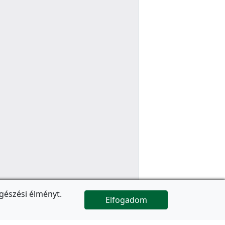
gészési élményt.
Elfogadom

Az oldal folytatódik