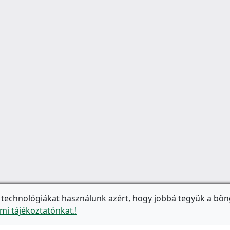
 technológiákat használunk azért, hogy jobbá tegyük a bön
mi tájékoztatónkat.!