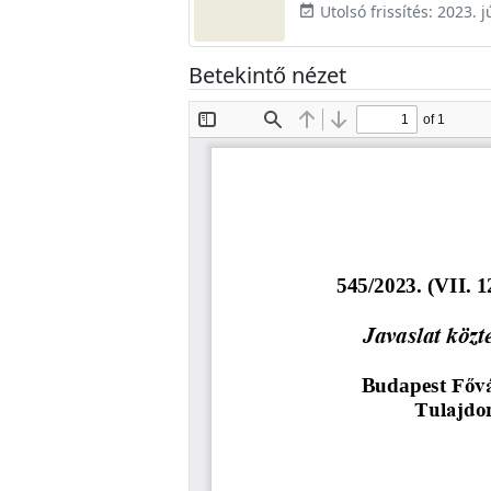
Utolsó frissítés: 2023. j
event_available
Betekintő nézet