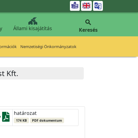


y
Állami kisajátítás
Keresés
formációk
Nemzetiségi Önkormányzatok
t Kft.
határozat
174 KB
PDF dokumentum