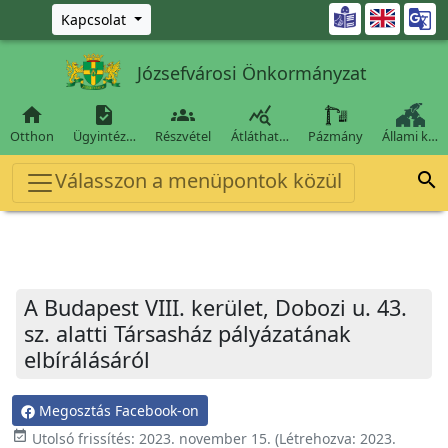
Ugrás a fő tartalomra

Kapcsolat
Józsefvárosi Önkormányzat




Otthon
Ügyintéz…
Részvétel
Átláthat…
Pázmány
Állami k…
Válasszon a menüpontok közül

A Budapest VIII. kerület, Dobozi u. 43.
sz. alatti Társasház pályázatának
elbírálásáról
Megosztás Facebook-on
event_available
Utolsó frissítés:
2023. november 15.
(Létrehozva:
2023.