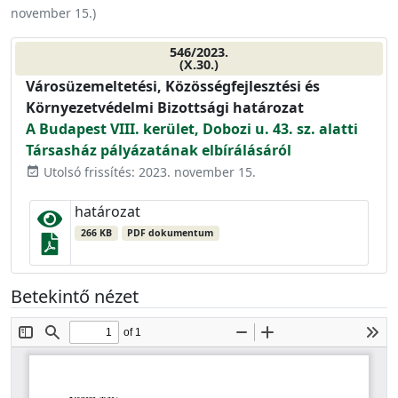
november 15.
)
546/2023.
(X.30.)
Városüzemeltetési, Közösségfejlesztési és
Környezetvédelmi Bizottsági határozat
A Budapest VIII. kerület, Dobozi u. 43. sz. alatti
Társasház pályázatának elbírálásáról
Utolsó frissítés: 2023. november 15.
event_available
határozat
266 KB
PDF dokumentum
Betekintő nézet