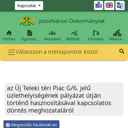
Ugrás a fő tartalomra

Kapcsolat
Józsefvárosi Önkormányzat




Otthon
Ügyintéz…
Részvétel
Átláthat…
Pázmány
Állami k…
Válasszon a menüpontok közül

az Új Teleki téri Piac G/6. jelű
üzlethelyiségének pályázat útján
történő hasznosításával kapcsolatos
döntés meghozataláról
Megosztás Facebook-on