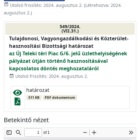
event_available
Utolsó frissítés:
2024. augusztus 2.
(Létrehozva:
2024.
augusztus 2.
)
549/2024.
(VII.31.)
Tulajdonosi, Vagyongazdálkodási és Közterület-
hasznosítási Bizottsági határozat
az Új Teleki téri Piac G/6. jelű üzlethelyiségének
pályázat útján történő hasznosításával
kapcsolatos döntés meghozataláról
Utolsó frissítés: 2024. augusztus 2.
event_available
határozat
511 KB
PDF dokumentum
Betekintő nézet