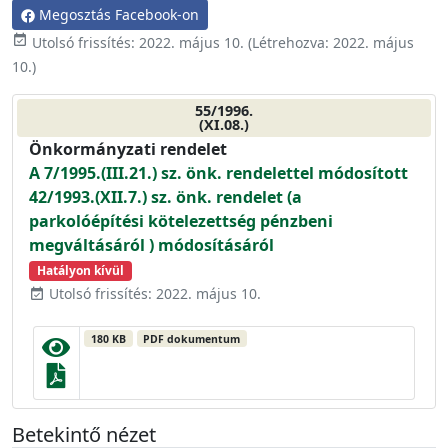
Megosztás Facebook-on
event_available
Utolsó frissítés:
2022. május 10.
(Létrehozva:
2022. május
10.
)
55/1996.
(XI.08.)
Önkormányzati rendelet
A 7/1995.(III.21.) sz. önk. rendelettel módosított
42/1993.(XII.7.) sz. önk. rendelet (a
parkolóépítési kötelezettség pénzbeni
megváltásáról ) módosításáról
Hatályon kívül
Utolsó frissítés: 2022. május 10.
event_available
180 KB
PDF dokumentum
Betekintő nézet