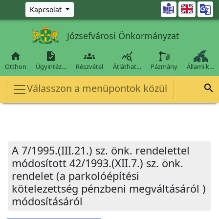
Ugrás a fő tartalomra

Kapcsolat
Józsefvárosi Önkormányzat




Otthon
Ügyintéz…
Részvétel
Átláthat…
Pázmány
Állami k…
Válasszon a menüpontok közül

A 7/1995.(III.21.) sz. önk. rendelettel
módosított 42/1993.(XII.7.) sz. önk.
rendelet (a parkolóépítési
kötelezettség pénzbeni megváltásáról )
módosításáról