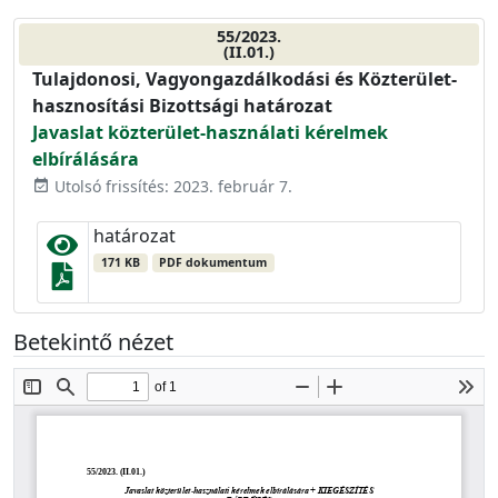
55/2023.
(II.01.)
Tulajdonosi, Vagyongazdálkodási és Közterület-
hasznosítási Bizottsági határozat
Javaslat közterület-használati kérelmek
elbírálására
Utolsó frissítés: 2023. február 7.
event_available
határozat
171 KB
PDF dokumentum
Betekintő nézet