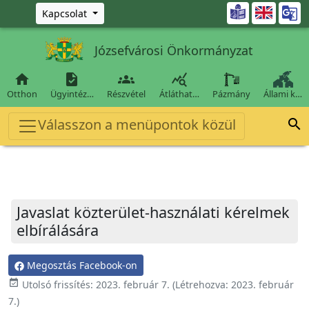
Ugrás a fő tartalomra

Kapcsolat
Józsefvárosi Önkormányzat




Otthon
Ügyintéz…
Részvétel
Átláthat…
Pázmány
Állami k…
Válasszon a menüpontok közül

Javaslat közterület-használati kérelmek
elbírálására
Megosztás Facebook-on
event_available
Utolsó frissítés:
2023. február 7.
(Létrehozva:
2023. február
7.
)