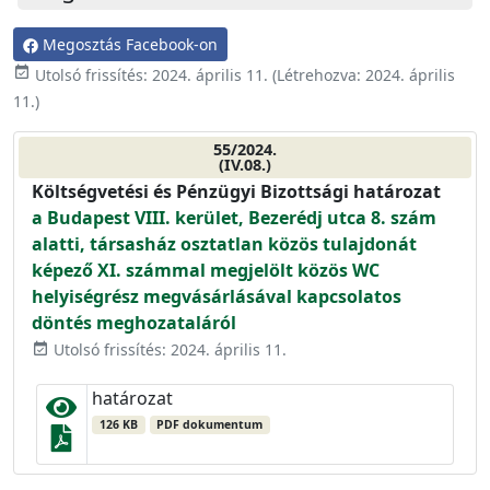
Megosztás Facebook-on
event_available
Utolsó frissítés:
2024. április 11.
(Létrehozva:
2024. április
11.
)
55/2024.
(IV.08.)
Költségvetési és Pénzügyi Bizottsági határozat
a Budapest VIII. kerület, Bezerédj utca 8. szám
alatti, társasház osztatlan közös tulajdonát
képező XI. számmal megjelölt közös WC
helyiségrész megvásárlásával kapcsolatos
döntés meghozataláról
Utolsó frissítés: 2024. április 11.
event_available
határozat
126 KB
PDF dokumentum