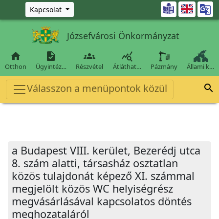
Ugrás a fő tartalomra

Kapcsolat
Józsefvárosi Önkormányzat




Otthon
Ügyintéz…
Részvétel
Átláthat…
Pázmány
Állami k…
Válasszon a menüpontok közül

a Budapest VIII. kerület, Bezerédj utca
8. szám alatti, társasház osztatlan
közös tulajdonát képező XI. számmal
megjelölt közös WC helyiségrész
megvásárlásával kapcsolatos döntés
meghozataláról