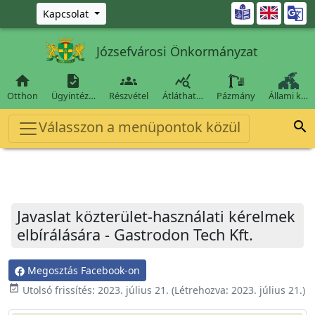
Ugrás a fő tartalomra

Kapcsolat
Józsefvárosi Önkormányzat




Otthon
Ügyintéz…
Részvétel
Átláthat…
Pázmány
Állami k…
Válasszon a menüpontok közül

Javaslat közterület-használati kérelmek
elbírálására - Gastrodon Tech Kft.
Megosztás Facebook-on
event_available
Utolsó frissítés:
2023. július 21.
(Létrehozva:
2023. július 21.
)