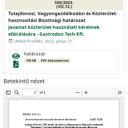
550/2023.
(VII.12.)
Tulajdonosi, Vagyongazdálkodási és Közterület-
hasznosítási Bizottsági határozat
Javaslat közterület-használati kérelmek
elbírálására - Gastrodon Tech Kft.
Utolsó frissítés: 2023. július 21.
event_available
határozat
159 KB
PDF dokumentum
Betekintő nézet