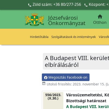
Ugrás a fő tartalomra
Zöld szám: +36 80/277-256
Központ: +



Józsefvárosi
Önkormányzat
Otthon
Hirdetőtábla
Szolgáltatások és intézmények
Városfe
A Budapest VIII. kerüle
elbírálásáról
Megosztás Facebook-on
event_available
Utolsó frissítés:
2023. november 15.
(L
Városüzemeltetési, Kö
556/2023.
(X.30.)
Bizottsági határozat
A Budapest VIII. kerül