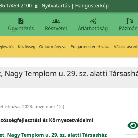
36 1/459-2100
Nyitvatartás
|
Hangostérkép




Ügyintézés
Részvétel
Átláthatóság
Pázmán
jlesztés
Közösség
Önkormányzat
Polgármesteri Hivatal
Választási in
t, Nagy Templom u. 29. sz. alatti Társas
étrehozva:
2023. november 15.
)
zösségfejlesztési és Környezetvédelmi
et, Nagy Templom u. 29. sz. alatti Társasház