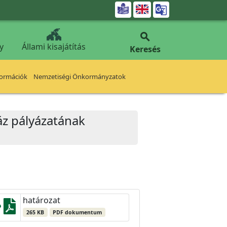


y
Állami kisajátítás
Keresés
formációk
Nemzetiségi Önkormányzatok
ház pályázatának
határozat
265 KB
PDF dokumentum