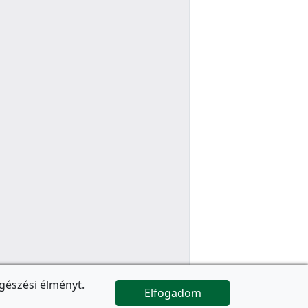
gészési élményt.
Elfogadom

Az oldal folytatódik