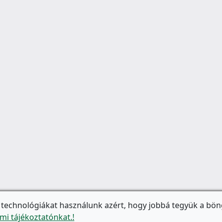
 technológiákat használunk azért, hogy jobbá tegyük a bön
mi tájékoztatónkat.!