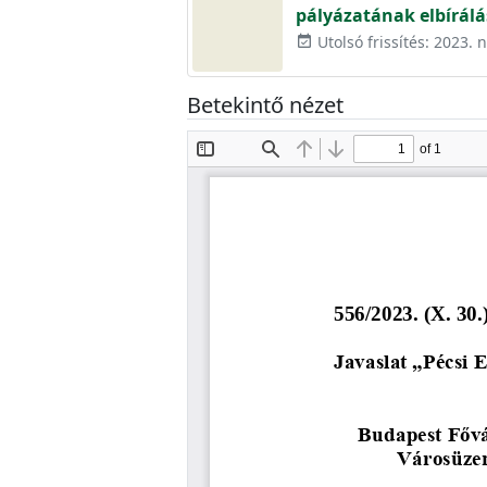
pályázatának elbírálá
Utolsó frissítés: 2023.
event_available
Betekintő nézet