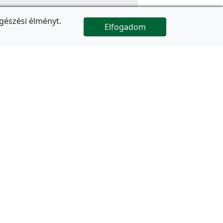
gészési élményt.
Elfogadom

Az oldal folytatódik