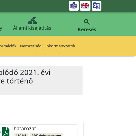


y
Állami kisajátítás
Keresés
formációk
Nemzetiségi Önkormányzatok
olódó 2021. évi
re történő
határozat
180 KB
PDF dokumentum