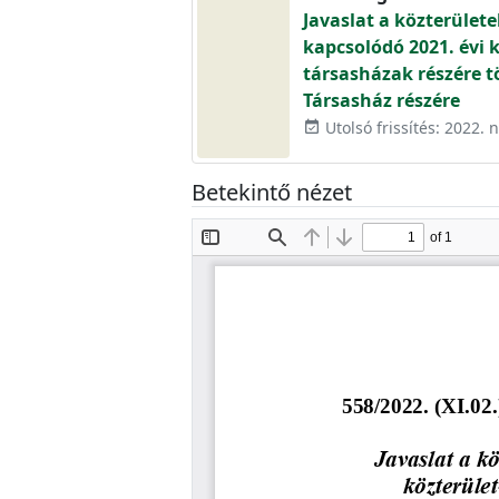
Javaslat a közterület
kapcsolódó 2021. évi 
társasházak részére t
Társasház részére
Utolsó frissítés: 2022.
event_available
Betekintő nézet