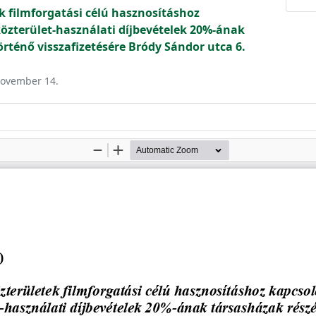
ek filmforgatási célú hasznosításhoz
közterület-használati díjbevételek 20%-ának
örténő visszafizetésére Bródy Sándor utca 6.
 november 14.