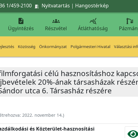
36 1/459-2100
Nyitvatartás
|
Hangostérkép




Ügyintézés
Részvétel
Átláthatóság
Pázmán
jlesztés
Közösség
Önkormányzat
Polgármesteri Hivatal
Választási in
 filmforgatási célú hasznosításhoz kapcs
díjbevételek 20%-ának társasházak részé
Sándor utca 6. Társasház részére
étrehozva:
2022. november 14.
)
zdálkodási és Közterület-hasznosítási