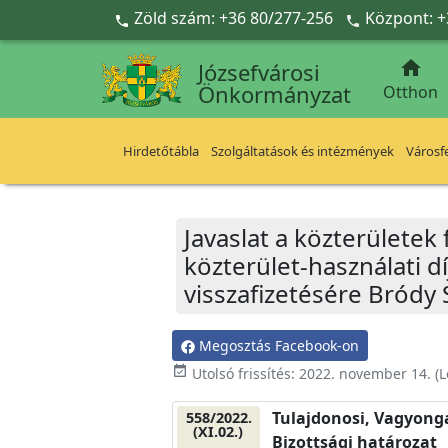
Ugrás a fő tartalomra
Zöld szám: +36 80/277-256
Központ: +



Józsefvárosi
Önkormányzat
Otthon
Hirdetőtábla
Szolgáltatások és intézmények
Városfe
Javaslat a közterületek
közterület-használati 
visszafizetésére Bródy 
Megosztás Facebook-on
event_available
Utolsó frissítés:
2022. november 14.
(L
Tulajdonosi, Vagyonga
558/2022.
(XI.02.)
Bizottsági határozat