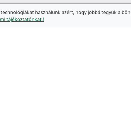
 technológiákat használunk azért, hogy jobbá tegyük a bön
mi tájékoztatónkat.!