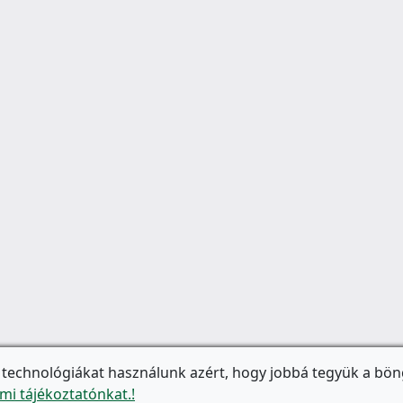
 technológiákat használunk azért, hogy jobbá tegyük a bön
mi tájékoztatónkat.!