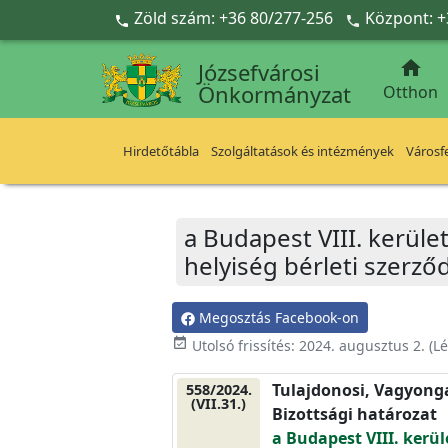
Ugrás a fő tartalomra
Zöld szám: +36 80/277-256
Központ: +



Józsefvárosi
Önkormányzat
Otthon
Hirdetőtábla
Szolgáltatások és intézmények
Városfe
a Budapest VIII. kerület
helyiség bérleti szerz
Megosztás Facebook-on
event_available
Utolsó frissítés:
2024. augusztus 2.
(Lé
Tulajdonosi, Vagyonga
558/2024.
(VII.31.)
Bizottsági határozat
a Budapest VIII. kerül