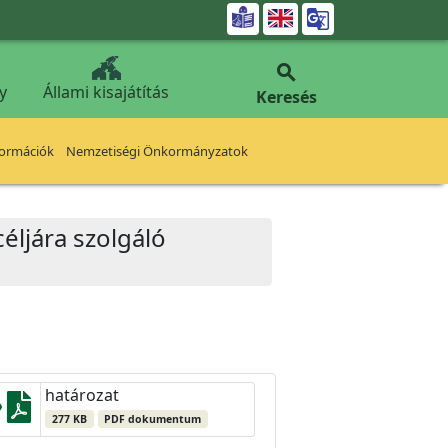


y
Állami kisajátítás
Keresés
formációk
Nemzetiségi Önkormányzatok
céljára szolgáló
határozat
277 KB
PDF dokumentum