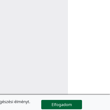
gészési élményt.
Elfogadom

Az oldal folytatódik