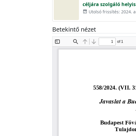
céljára szolgáló hely
Utolsó frissítés: 2024. 
event_available
Betekintő nézet