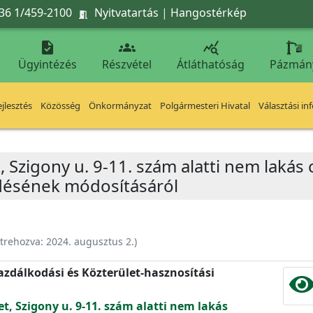
36 1/459-2100
Nyitvatartás
|
Hangostérkép




Ügyintézés
Részvétel
Átláthatóság
Pázmán
jlesztés
Közösség
Önkormányzat
Polgármesteri Hivatal
Választási in
, Szigony u. 9-11. szám alatti nem lakás 
ődésének módosításáról
trehozva:
2024. augusztus 2.
)
zdálkodási és Közterület-hasznosítási
et, Szigony u. 9-11. szám alatti nem lakás