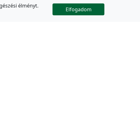
gészési élményt.
Elfogadom

Az oldal folytatódik