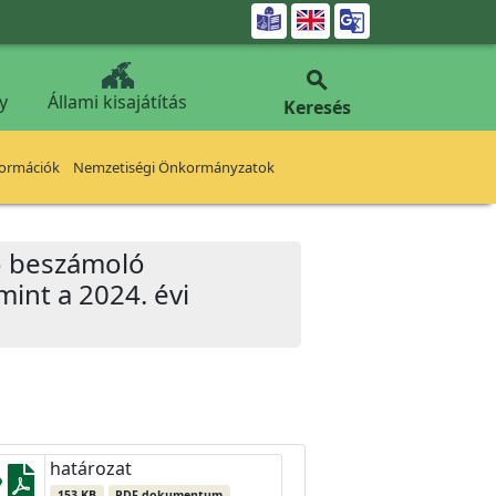


y
Állami kisajátítás
Keresés
formációk
Nemzetiségi Önkormányzatok
ló beszámoló
mint a 2024. évi
határozat
153 KB
PDF dokumentum