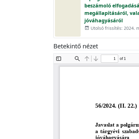
beszámoló elfogadásá
megállapításáról, val
jóváhagyásáról
Utolsó frissítés: 2024. 
event_available
Betekintő nézet