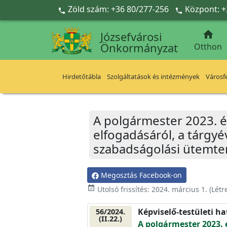
Ugrás a fő tartalomra
Zöld szám: +36 80/277-256
Központ: +



Józsefvárosi
Önkormányzat
Otthon
Hirdetőtábla
Szolgáltatások és intézmények
Városfe
A polgármester 2023. é
elfogadásáról, a tárgyé
szabadságolási ütemte
Megosztás Facebook-on
event_available
Utolsó frissítés:
2024. március 1.
(Létr
Képviselő-testületi h
56/2024.
(II.22.)
A polgármester 2023. 