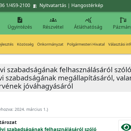
36 1/459-2100
Nyitvatartás
|
Hangostérkép




Ügyintézés
Részvétel
Átláthatóság
Pázmán
jlesztés
Közösség
Önkormányzat
Polgármesteri Hivatal
Választási in
vi szabadságának felhasználásáról szó
vi szabadságának megállapításáról, vala
rvének jóváhagyásáról
ehozva:
2024. március 1.
)
atározat
évi szabadságának felhasználásáról szóló