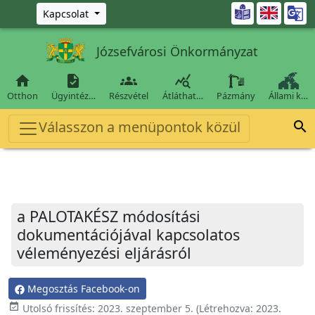
Ugrás a fő tartalomra

Kapcsolat
Józsefvárosi Önkormányzat




Otthon
Ügyintéz…
Részvétel
Átláthat…
Pázmány
Állami k…
Válasszon a menüpontok közül

a PALOTAKÉSZ módosítási
dokumentációjával kapcsolatos
véleményezési eljárásról
Megosztás Facebook-on
event_available
Utolsó frissítés:
2023. szeptember 5.
(Létrehozva:
2023.