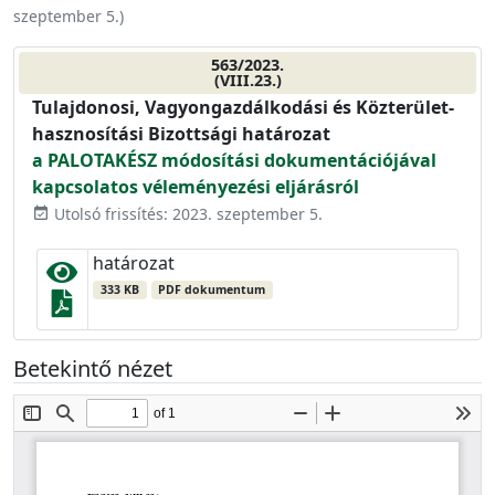
szeptember 5.
)
563/2023.
(VIII.23.)
Tulajdonosi, Vagyongazdálkodási és Közterület-
hasznosítási Bizottsági határozat
a PALOTAKÉSZ módosítási dokumentációjával
kapcsolatos véleményezési eljárásról
Utolsó frissítés: 2023. szeptember 5.
event_available
határozat
333 KB
PDF dokumentum
Betekintő nézet