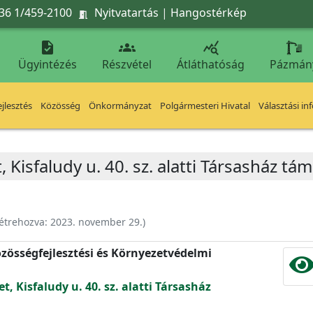
36 1/459-2100
Nyitvatartás
|
Hangostérkép




Ügyintézés
Részvétel
Átláthatóság
Pázmán
jlesztés
Közösség
Önkormányzat
Polgármesteri Hivatal
Választási in
, Kisfaludy u. 40. sz. alatti Társasház t
étrehozva:
2023. november 29.
)
zösségfejlesztési és Környezetvédelmi
t, Kisfaludy u. 40. sz. alatti Társasház