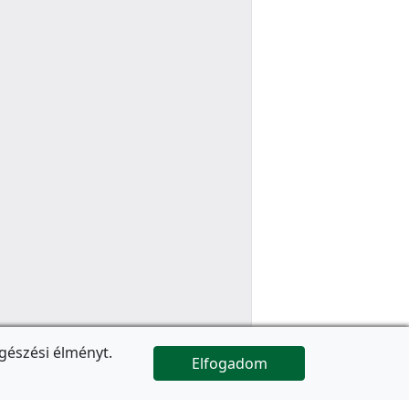
gészési élményt.
Elfogadom

Az oldal folytatódik