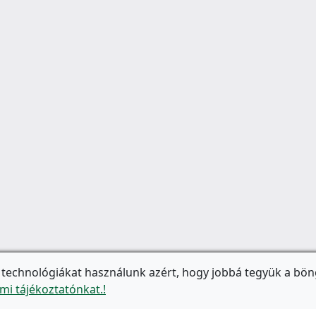
 technológiákat használunk azért, hogy jobbá tegyük a bön
mi tájékoztatónkat.!