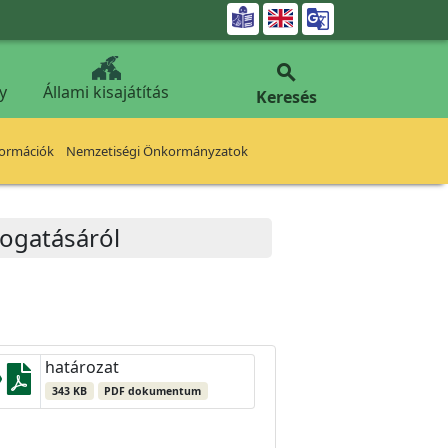


y
Állami kisajátítás
Keresés
formációk
Nemzetiségi Önkormányzatok
ámogatásáról
határozat
343 KB
PDF dokumentum