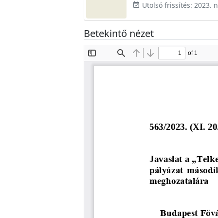
Utolsó frissítés: 2023.
event_available
Betekintő nézet