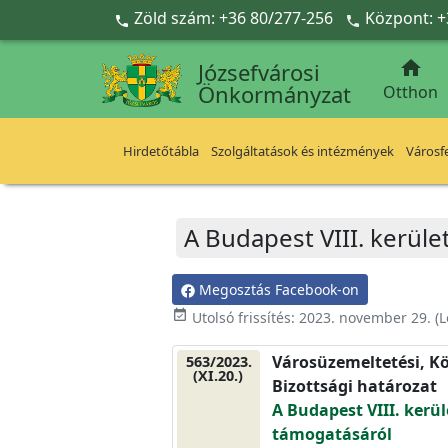
Ugrás a fő tartalomra
Zöld szám: +36 80/277-256
Központ: +



Józsefvárosi
Önkormányzat
Otthon
Hirdetőtábla
Szolgáltatások és intézmények
Városfe
A Budapest VIII. kerület
Megosztás Facebook-on
event_available
Utolsó frissítés:
2023. november 29.
(L
Városüzemeltetési, Kö
563/2023.
(XI.20.)
Bizottsági határozat
A Budapest VIII. kerüle
támogatásáról