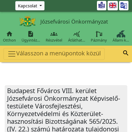
Ugrás a fő tartalomra

Kapcsolat
Józsefvárosi Önkormányzat




Otthon
Ügyintéz…
Részvétel
Átláthat…
Pázmány
Állami k…
Válasszon a menüpontok közül

Budapest Főváros VIII. kerület
Józsefvárosi Önkormányzat Képviselő-
testülete Városfejlesztési,
Környezetvédelmi és Közterület-
hasznosítási Bizottságának 565/2025.
(IV. 22.) számú határozata tulajdonosi