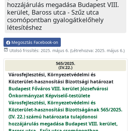
hozzájárulás megadása Budapest VIII.
kerület, Baross utca - Szűz utca
csomópontban gyalogátkelőhely
létesítéshez
Megosztás Facebook-on
event_available
Utolsó frissítés:
2025. május 6.
(Létrehozva:
2025. május 6.
)
565/2025.
(IV.22.)
Városfejlesztési, Környezetvédelmi és
Közterület-hasznosítási Bizottsági határozat
Budapest Főváros VIII. kerület Józsefvárosi
Önkormányzat Képviselő-testülete
Városfejlesztési, Környezetvédelmi és
Közterület-hasznosítási Bizottságának 565/2025.
(IV. 22.) számú határozata tulajdonosi
hozzájárulás megadása Budapest VIII. kerület,
Baross utca - Szűz utca csomópontban