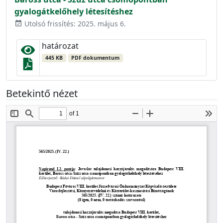
gyalogátkelőhely létesítéshez
Utolsó frissítés: 2025. május 6.
event_available
határozat
445 KB
PDF dokumentum
Betekintő nézet