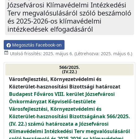
Józsefvárosi Klímavédelmi Intézkedési
Terv megvalósulásáról szóló beszámoló
és 2025-2026-os klímavédelmi
intézkedések elfogadásáról
Megosztás Facebook-on
event_available
Utolsó frissítés:
2025. május 6.
(Létrehozva:
2025. május 6.
)
566/2025.
(IV.22.)
Városfejlesztési, Környezetvédelmi és
Közterület-hasznosítási Bizottsági határozat
Budapest Főváros VIII. kerület Józsefvárosi
Önkormányzat Képviselő-testülete
Városfejlesztési, Környezetvédelmi és
Közterület-hasznosítási Bizottságának 566/2025.
(IV. 22.) számú határozata a Józsefvárosi
Klímavédelmi Intézkedési Terv megvalósulásáról
szóló beszámoló és 2025-2026-os klímavédelmi