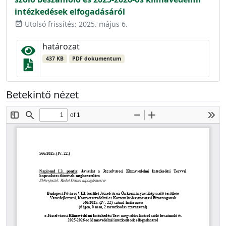
intézkedések elfogadásáról
Utolsó frissítés: 2025. május 6.
event_available
határozat
437 KB
PDF dokumentum
Betekintő nézet