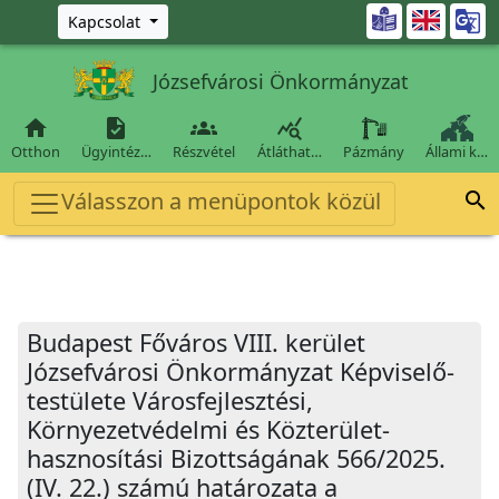
Ugrás a fő tartalomra

Kapcsolat
Józsefvárosi Önkormányzat




Otthon
Ügyintéz…
Részvétel
Átláthat…
Pázmány
Állami k…
Válasszon a menüpontok közül

Budapest Főváros VIII. kerület
Józsefvárosi Önkormányzat Képviselő-
testülete Városfejlesztési,
Környezetvédelmi és Közterület-
hasznosítási Bizottságának 566/2025.
(IV. 22.) számú határozata a