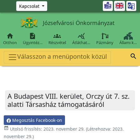
Ugrás a fő tartalomra

Kapcsolat
Józsefvárosi Önkormányzat




Otthon
Ügyintéz…
Részvétel
Átláthat…
Pázmány
Állami k…
Válasszon a menüpontok közül

A Budapest VIII. kerület, Orczy út 7. sz.
alatti Társasház támogatásáról
Megosztás Facebook-on
event_available
Utolsó frissítés:
2023. november 29.
(Létrehozva:
2023.
november 29.
)