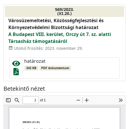
569/2023.
(XI.20.)
Városüzemeltetési, Közösségfejlesztési és
Környezetvédelmi Bizottsági határozat
A Budapest VIII. kerület, Orczy út 7. sz. alatti
Társasház támogatásáról
Utolsó frissítés: 2023. november 29.
event_available
határozat
342 KB
PDF dokumentum
Betekintő nézet