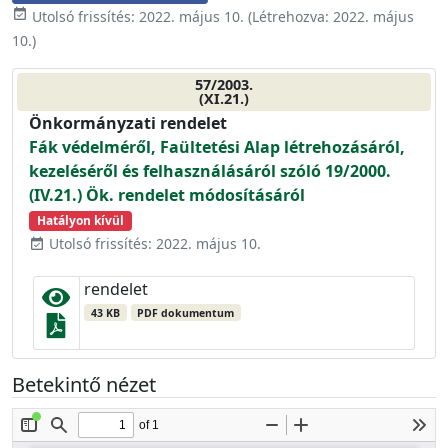
event_available
Utolsó frissítés:
2022. május 10.
(Létrehozva:
2022. május
10.
)
57/2003.
(XI.21.)
Önkormányzati rendelet
Fák védelméről, Faültetési Alap létrehozásáról,
kezeléséről és felhasználásáról szóló 19/2000.
(IV.21.) Ök. rendelet módosításáról
Hatályon kívül
Utolsó frissítés: 2022. május 10.
event_available
rendelet
43 KB
PDF dokumentum
Betekintő nézet