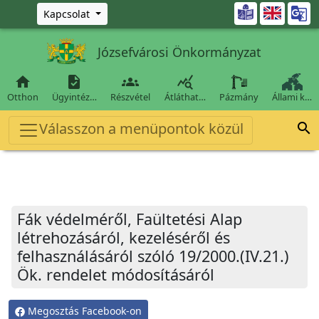
Ugrás a fő tartalomra

Kapcsolat
Józsefvárosi Önkormányzat




Otthon
Ügyintéz…
Részvétel
Átláthat…
Pázmány
Állami k…
Válasszon a menüpontok közül

Fák védelméről, Faültetési Alap
létrehozásáról, kezeléséről és
felhasználásáról szóló 19/2000.(IV.21.)
Ök. rendelet módosításáról
Megosztás Facebook-on