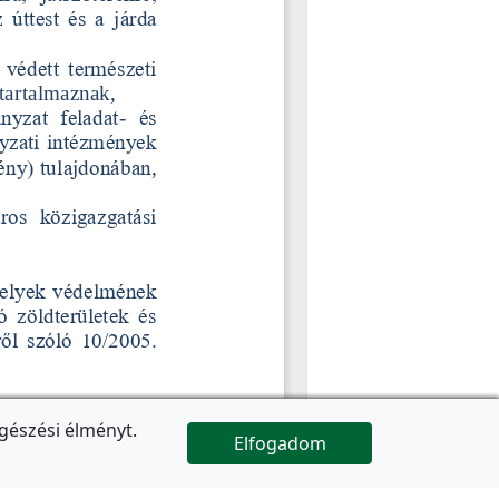
gészési élményt.
Elfogadom

Az oldal folytatódik