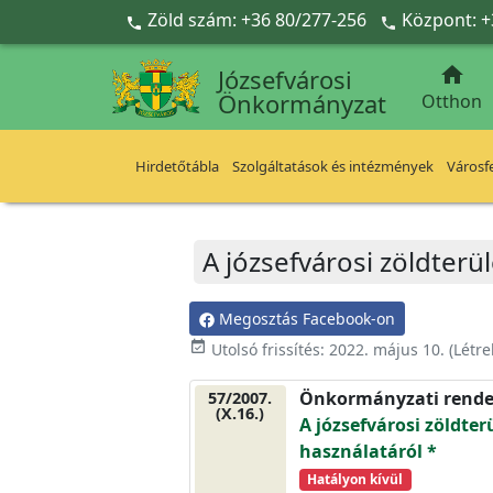
Ugrás a fő tartalomra
Zöld szám: +36 80/277-256
Központ: +



Józsefvárosi
Önkormányzat
Otthon
Hirdetőtábla
Szolgáltatások és intézmények
Városfe
A józsefvárosi zöldterü
Megosztás Facebook-on
event_available
Utolsó frissítés:
2022. május 10.
(Létr
Önkormányzati rende
57/2007.
(X.16.)
A józsefvárosi zöldter
használatáról *
Hatályon kívül