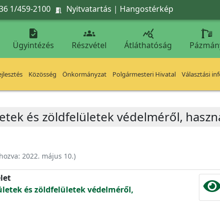
36 1/459-2100
Nyitvatartás
|
Hangostérkép




Ügyintézés
Részvétel
Átláthatóság
Pázmán
jlesztés
Közösség
Önkormányzat
Polgármesteri Hivatal
Választási in
letek és zöldfelületek védelméről, haszná
ehozva:
2022. május 10.
)
let
ületek és zöldfelületek védelméről,