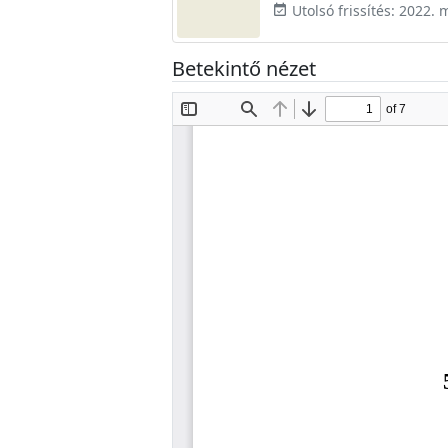
Utolsó frissítés: 2022. 
event_available
Betekintő nézet