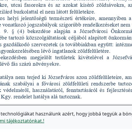
 technológiákat használunk azért, hogy jobbá tegyük a bön
mi tájékoztatónkat.!