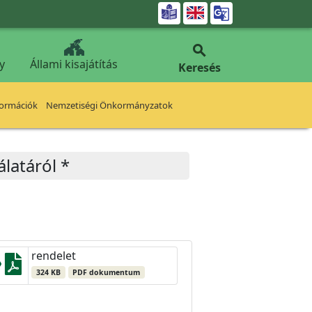


y
Állami kisajátítás
Keresés
formációk
Nemzetiségi Önkormányzatok
latáról *
rendelet
324 KB
PDF dokumentum