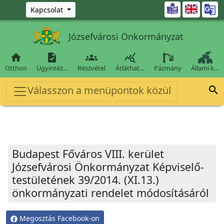
Ugrás a fő tartalomra

Kapcsolat
Józsefvárosi Önkormányzat




Otthon
Ügyintéz…
Részvétel
Átláthat…
Pázmány
Állami k…
Válasszon a menüpontok közül

Budapest Főváros VIII. kerület
Józsefvárosi Önkormányzat Képviselő-
testületének 39/2014. (XI.13.)
önkormányzati rendelet módosításáról
Megosztás Facebook-on