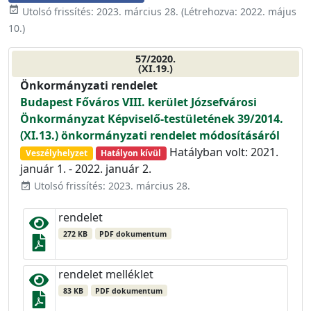
event_available
Utolsó frissítés:
2023. március 28.
(Létrehozva:
2022. május
10.
)
57/2020.
(XI.19.)
Önkormányzati rendelet
Budapest Főváros VIII. kerület Józsefvárosi
Önkormányzat Képviselő-testületének 39/2014.
(XI.13.) önkormányzati rendelet módosításáról
Hatályban volt: 2021.
Veszélyhelyzet
Hatályon kívül
január 1. - 2022. január 2.
Utolsó frissítés: 2023. március 28.
event_available
rendelet
272 KB
PDF dokumentum
rendelet melléklet
83 KB
PDF dokumentum