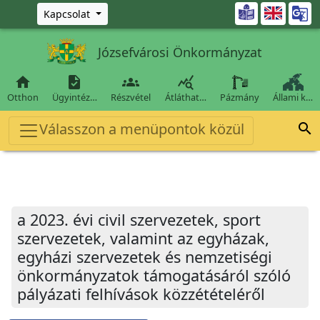
Ugrás a fő tartalomra

Kapcsolat
Józsefvárosi Önkormányzat




Otthon
Ügyintéz…
Részvétel
Átláthat…
Pázmány
Állami k…
Válasszon a menüpontok közül

a 2023. évi civil szervezetek, sport
szervezetek, valamint az egyházak,
egyházi szervezetek és nemzetiségi
önkormányzatok támogatásáról szóló
pályázati felhívások közzétételéről