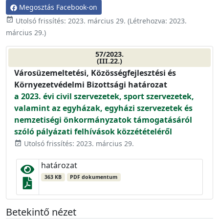
Megosztás Facebook-on
event_available
Utolsó frissítés:
2023. március 29.
(Létrehozva:
2023.
március 29.
)
57/2023.
(III.22.)
Városüzemeltetési, Közösségfejlesztési és
Környezetvédelmi Bizottsági határozat
a 2023. évi civil szervezetek, sport szervezetek,
valamint az egyházak, egyházi szervezetek és
nemzetiségi önkormányzatok támogatásáról
szóló pályázati felhívások közzétételéről
Utolsó frissítés: 2023. március 29.
event_available
határozat
363 KB
PDF dokumentum
Betekintő nézet