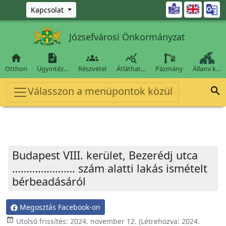
Ugrás a fő tartalomra

Kapcsolat
Józsefvárosi Önkormányzat




Otthon
Ügyintéz…
Részvétel
Átláthat…
Pázmány
Állami k…
Válasszon a menüpontok közül

Budapest VIII. kerület, Bezerédj utca
…………………. szám alatti lakás ismételt
bérbeadásáról
Megosztás Facebook-on
event_available
Utolsó frissítés:
2024. november 12.
(Létrehozva:
2024.