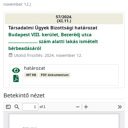
november 12.
)
57/2024.
(XI.11.)
Társadalmi Ügyek Bizottsági határozat
Budapest VIII. kerület, Bezerédj utca
…………………. szám alatti lakás ismételt
bérbeadásáról
Utolsó frissítés: 2024. november 12.
event_available
határozat
497 KB
PDF dokumentum
Betekintő nézet