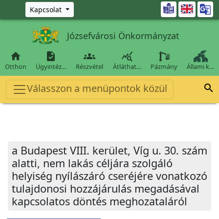
Ugrás a fő tartalomra

Kapcsolat
Józsefvárosi Önkormányzat




Otthon
Ügyintéz…
Részvétel
Átláthat…
Pázmány
Állami k…
Válasszon a menüpontok közül

a Budapest VIII. kerület, Víg u. 30. szám
alatti, nem lakás céljára szolgáló
helyiség nyílászáró cseréjére vonatkozó
tulajdonosi hozzájárulás megadásával
kapcsolatos döntés meghozataláról