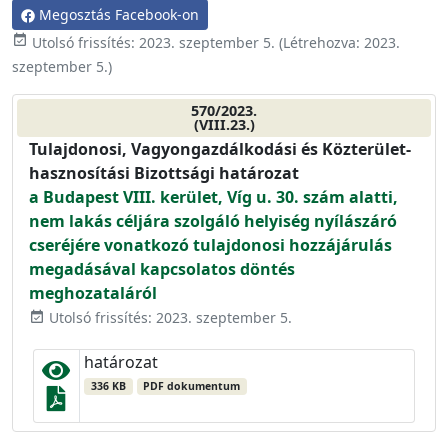
Megosztás Facebook-on
event_available
Utolsó frissítés:
2023. szeptember 5.
(Létrehozva:
2023.
szeptember 5.
)
570/2023.
(VIII.23.)
Tulajdonosi, Vagyongazdálkodási és Közterület-
hasznosítási Bizottsági határozat
a Budapest VIII. kerület, Víg u. 30. szám alatti,
nem lakás céljára szolgáló helyiség nyílászáró
cseréjére vonatkozó tulajdonosi hozzájárulás
megadásával kapcsolatos döntés
meghozataláról
Utolsó frissítés: 2023. szeptember 5.
event_available
határozat
336 KB
PDF dokumentum