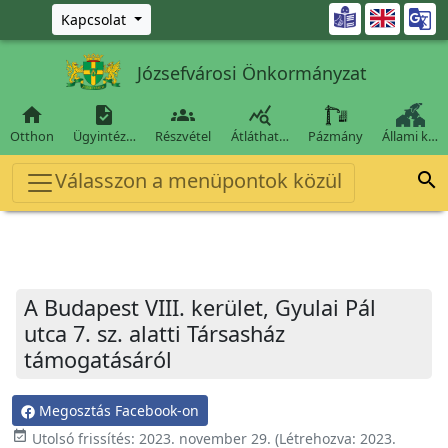
Ugrás a fő tartalomra

Kapcsolat
Józsefvárosi Önkormányzat




Otthon
Ügyintéz…
Részvétel
Átláthat…
Pázmány
Állami k…
Válasszon a menüpontok közül

A Budapest VIII. kerület, Gyulai Pál
utca 7. sz. alatti Társasház
támogatásáról
Megosztás Facebook-on
event_available
Utolsó frissítés:
2023. november 29.
(Létrehozva:
2023.