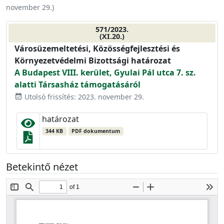
november 29.
)
571/2023.
(XI.20.)
Városüzemeltetési, Közösségfejlesztési és
Környezetvédelmi Bizottsági határozat
A Budapest VIII. kerület, Gyulai Pál utca 7. sz.
alatti Társasház támogatásáról
Utolsó frissítés: 2023. november 29.
event_available
határozat
344 KB
PDF dokumentum
Betekintő nézet