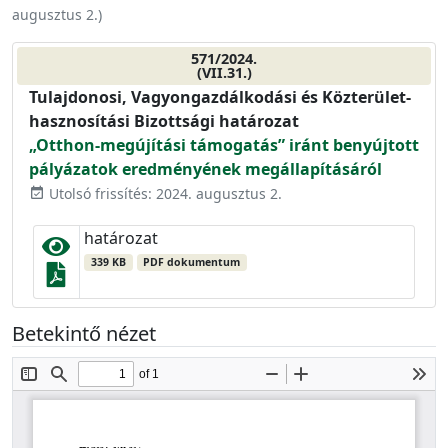
augusztus 2.
)
571/2024.
(VII.31.)
Tulajdonosi, Vagyongazdálkodási és Közterület-
hasznosítási Bizottsági határozat
„Otthon-megújítási támogatás” iránt benyújtott
pályázatok eredményének megállapításáról
Utolsó frissítés: 2024. augusztus 2.
event_available
határozat
339 KB
PDF dokumentum
Betekintő nézet