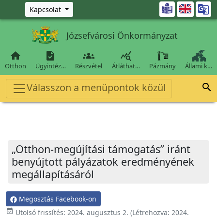
Ugrás a fő tartalomra

Kapcsolat
Józsefvárosi Önkormányzat




Otthon
Ügyintéz…
Részvétel
Átláthat…
Pázmány
Állami k…
Válasszon a menüpontok közül

„Otthon-megújítási támogatás” iránt
benyújtott pályázatok eredményének
megállapításáról
Megosztás Facebook-on
event_available
Utolsó frissítés:
2024. augusztus 2.
(Létrehozva:
2024.