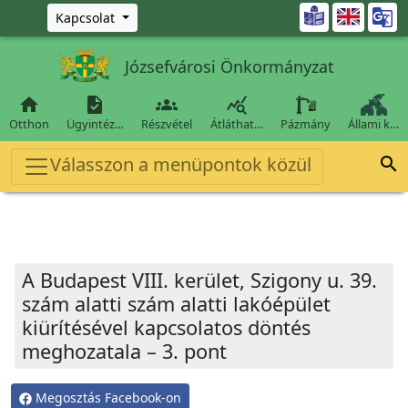
Ugrás a fő tartalomra

Kapcsolat
Józsefvárosi Önkormányzat




Otthon
Ügyintéz…
Részvétel
Átláthat…
Pázmány
Állami k…
Válasszon a menüpontok közül

A Budapest VIII. kerület, Szigony u. 39.
szám alatti szám alatti lakóépület
kiürítésével kapcsolatos döntés
meghozatala – 3. pont
Megosztás Facebook-on