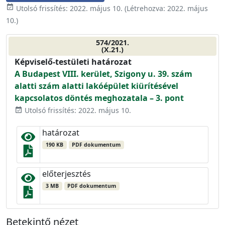
event_available
Utolsó frissítés:
2022. május 10.
(Létrehozva:
2022. május
10.
)
574/2021.
(X.21.)
Képviselő-testületi határozat
A Budapest VIII. kerület, Szigony u. 39. szám
alatti szám alatti lakóépület kiürítésével
kapcsolatos döntés meghozatala – 3. pont
Utolsó frissítés: 2022. május 10.
event_available
határozat
190 KB
PDF dokumentum
előterjesztés
3 MB
PDF dokumentum
Betekintő nézet