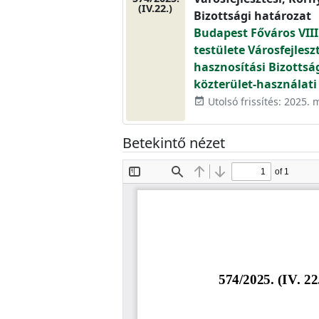
(IV.22.)
Bizottsági határozat
Budapest Főváros VIII
testülete Városfejlesz
hasznosítási Bizottsá
közterület-használati
Utolsó frissítés: 2025. 
event_available
Betekintő nézet