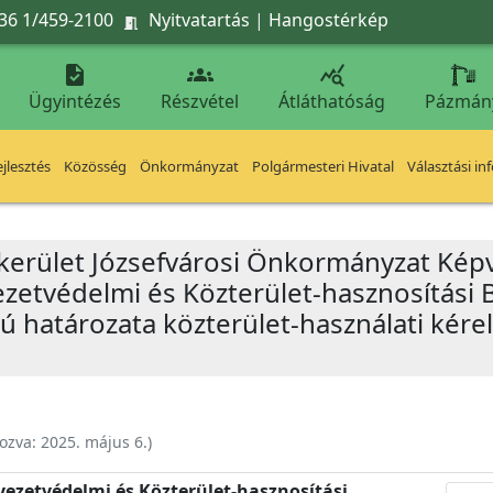
36 1/459-2100
Nyitvatartás
|
Hangostérkép




Ügyintézés
Részvétel
Átláthatóság
Pázmán
jlesztés
Közösség
Önkormányzat
Polgármesteri Hivatal
Választási in
 kerület Józsefvárosi Önkormányzat Képv
yezetvédelmi és Közterület-hasznosítási 
mú határozata közterület-használati kérel
ozva:
2025. május 6.
)
nyezetvédelmi és Közterület-hasznosítási