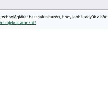
 technológiákat használunk azért, hogy jobbá tegyük a bön
mi tájékoztatónkat.!