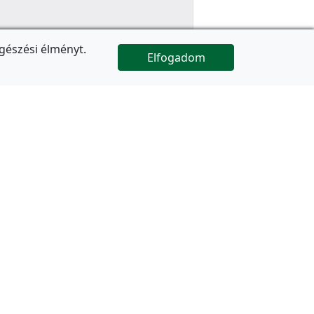
gészési élményt.
Elfogadom

Az oldal folytatódik