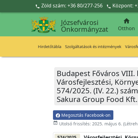
Ugrás a fő tartalomra
Zöld szám: +36 80/277-256
Központ: +



Józsefvárosi
Önkormányzat
Otthon
Hirdetőtábla
Szolgáltatások és intézmények
Városfe
Budapest Főváros VIII.
Városfejlesztési, Körn
574/2025. (IV. 22.) szá
Sakura Group Food Kft.
Megosztás Facebook-on
event_available
Utolsó frissítés:
2025. május 6.
(Létreh
Városfejlesztési, Kör
574/2025.