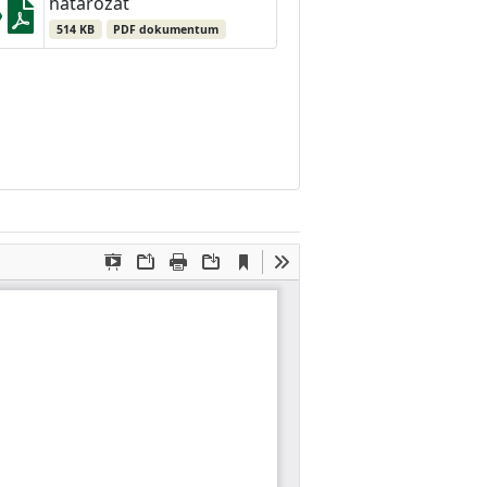
határozat
514 KB
PDF dokumentum