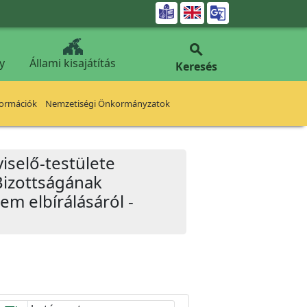


y
Állami kisajátítás
Keresés
formációk
Nemzetiségi Önkormányzatok
iselő-testülete
Bizottságának
em elbírálásáról -