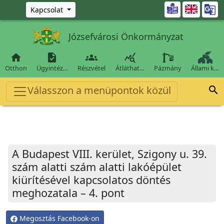
Ugrás a fő tartalomra

Kapcsolat
Józsefvárosi Önkormányzat




Otthon
Ügyintéz…
Részvétel
Átláthat…
Pázmány
Állami k…
Válasszon a menüpontok közül

A Budapest VIII. kerület, Szigony u. 39.
szám alatti szám alatti lakóépület
kiürítésével kapcsolatos döntés
meghozatala – 4. pont
Megosztás Facebook-on