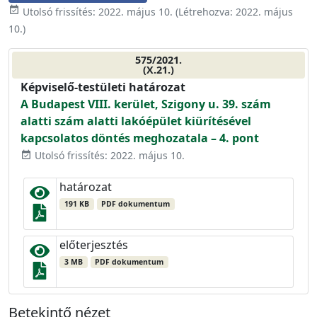
event_available
Utolsó frissítés:
2022. május 10.
(Létrehozva:
2022. május
10.
)
575/2021.
(X.21.)
Képviselő-testületi határozat
A Budapest VIII. kerület, Szigony u. 39. szám
alatti szám alatti lakóépület kiürítésével
kapcsolatos döntés meghozatala – 4. pont
Utolsó frissítés: 2022. május 10.
event_available
határozat
191 KB
PDF dokumentum
előterjesztés
3 MB
PDF dokumentum
Betekintő nézet